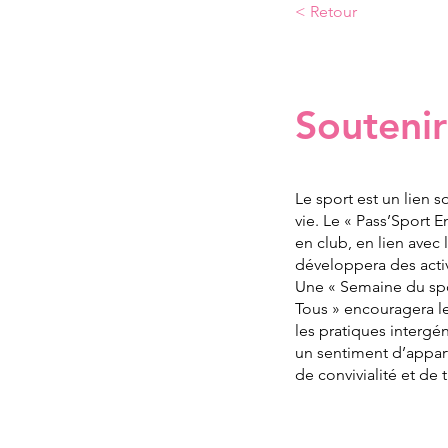
< Retour
Proposition #1
Soutenir
Le sport est un lien s
vie. Le « Pass’Sport 
en club, en lien avec
développera des acti
Une « Semaine du sport
Tous » encouragera les
les pratiques intergé
un sentiment d’appart
de convivialité et de 