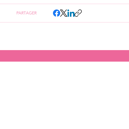
PARTAGER
BESANÇON
CADRE DE
MÉRITE MIEUX
CULTURE
ECOLES
SPORT
FINANCES PUBLIQUES
ENVIRON
TRANQUILLITÉ PUBLIQUE
SANTÉ
MOBILITÉS
INNOVAT
COMMERCE ET ATTRACTIVITÉ
JEUNESSE
SOLIDARITÉS ET HANDICAPS