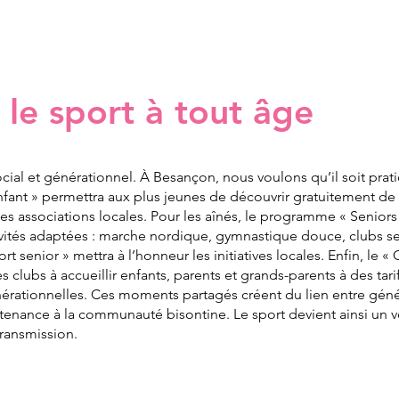
 le sport à tout âge
ocial et générationnel. À Besançon, nous voulons qu’il soit prat
Enfant » permettra aux plus jeunes de découvrir gratuitement de 
 les associations locales. Pour les aînés, le programme « Senior
vités adaptées : marche nordique, gymnastique douce, clubs sen
 senior » mettra à l’honneur les initiatives locales. Enfin, le «
 clubs à accueillir enfants, parents et grands-parents à des tarif
nérationnelles. Ces moments partagés créent du lien entre géné
enance à la communauté bisontine. Le sport devient ainsi un v
transmission.