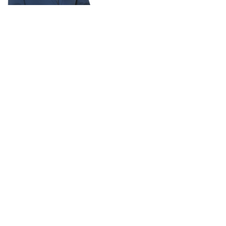
BESANÇON
MÉRITE MIEUX
FINANCES
CADRE DE VIE
PUBLIQUES
CULTURE
TRANQUILLITÉ
ECOLES
PUBLIQUE
SPORT
MOBILITÉS
ENVIRONNEMENT
COMMERCE ET
SANTÉ
ATTRACTIVITÉ
INNOVATION
SOLIDARITÉS ET
JEUNESSE ET
HANDICAPS
CITOYENNETÉ
RENCONTRER
SOUTENIR
PARTICIPER
SUIVRE
Mentions légales