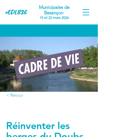
Municipales de
Besançon
15 et 22 mars 2026
< Retour
Proposition #18
Réinventer les
berges du Doubs