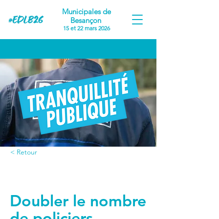
Municipales de
Besançon
15 et 22 mars 2026
< Retour
Proposition #1
Doubler le nombre
de policiers