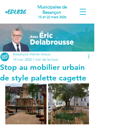
Municipales de
Besançon
15 et 22 mars 2026
Besançon mérite mieux
19 nov. 2025
1 min de lecture
Stop au mobilier urbain
de style palette cagette