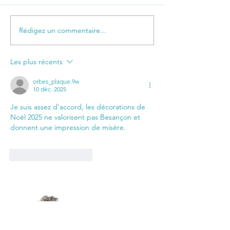
Rédigez un commentaire...
Au Scènacle, un dialogue
Cadre de vie et
constructif pour l’avenir
environnement,
culturel de Besançon
attentes très co
Les plus récents
orbes_plaque.9w
10 déc. 2025
Je suis assez d'accord, les décorations de 
Noël 2025 ne valorisent pas Besançon et 
donnent une impression de misère.
J'aime
Répondre