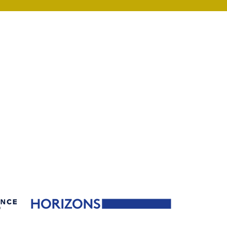
 VIE
RENCONTRER
SOUTENIR
PARTICIPER
SUIVRE
NEMENT
ION
 ET CITOYENNETÉ
gales
Politique de confidentialité