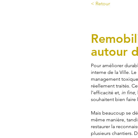
< Retour
Proposition #3
Remobili
autour d
Pour améliorer durabl
interne de la Ville. L
management toxique, 
réellement traités. C
l’efficacité et,
in fine
,
souhaitent bien faire l
Mais beaucoup se déc
même manière, tandis 
restaurer la reconnais
plusieurs chantiers. 