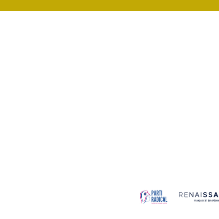
BESANÇON
CADRE DE
MÉRITE MIEUX
CULTURE
ECOLES
SPORT
FINANCES PUBLIQUES
ENVIRON
TRANQUILLITÉ PUBLIQUE
SANTÉ
MOBILITÉS
INNOVAT
COMMERCE ET ATTRACTIVITÉ
JEUNESSE
SOLIDARITÉS ET HANDICAPS
Mentions lé