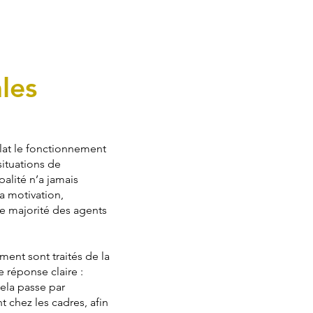
les
plat le fonctionnement
situations de
alité n’a jamais
a motivation,
nde majorité des agents
ent sont traités de la
 réponse claire :
Cela passe par
 chez les cadres, afin