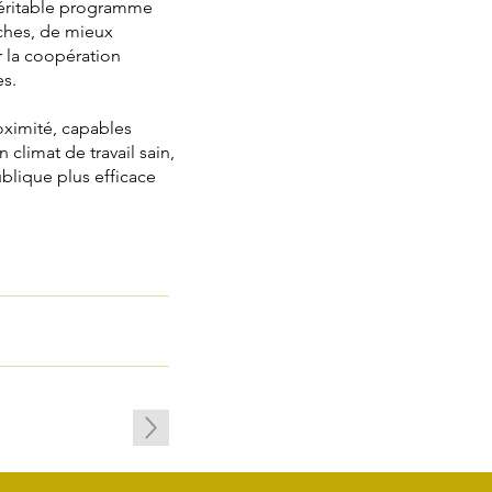
 véritable programme
ches, de mieux
r la coopération
es.
roximité, capables
 climat de travail sain,
ublique plus efficace