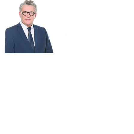
BESANÇON
MÉRITE MIEUX
FINANCES
CADRE DE VIE
PUBLIQUES
CULTURE
TRANQUILLITÉ
ECOLES
PUBLIQUE
SPORT
MOBILITÉS
ENVIRONNEMENT
COMMERCE ET
SANTÉ
ATTRACTIVITÉ
INNOVATION
SOLIDARITÉS ET
JEUNESSE ET
HANDICAPS
CITOYENNETÉ