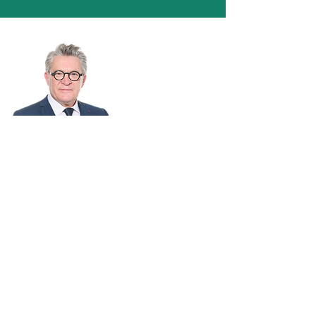
BESANÇON
MÉRITE MIEUX
FINANCES
CADRE DE VIE
PUBLIQUES
CULTURE
TRANQUILLITÉ
ECOLES
PUBLIQUE
SPORT
MOBILITÉS
ENVIRONNEMENT
COMMERCE ET
SANTÉ