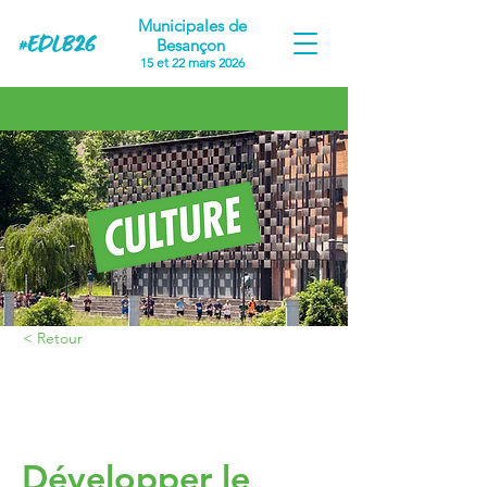
Municipales de
Besançon
15 et 22 mars 2026
< Retour
Proposition #7
Développer le