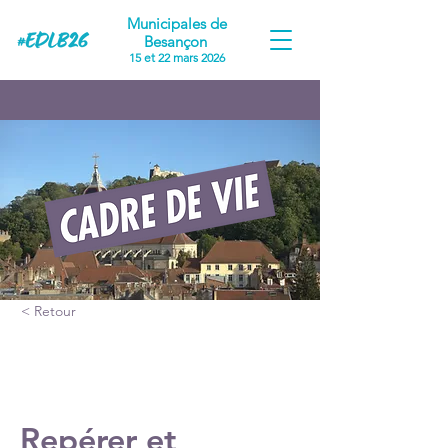
Municipales de
Besançon
15 et 22 mars 2026
< Retour
Proposition #4
Repérer et