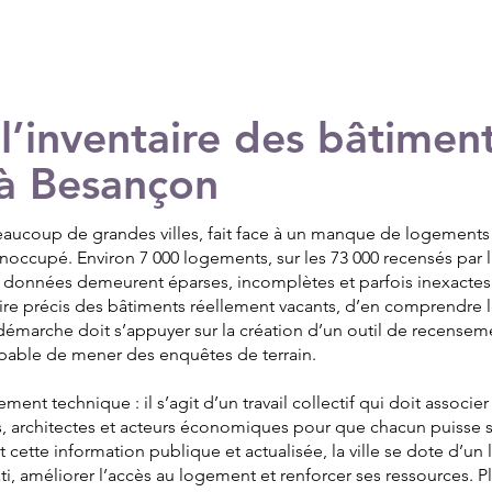
 l’inventaire des bâtimen
 à Besançon
ucoup de grandes villes, fait face à un manque de logement
inoccupé. Environ 7 000 logements, sur les 73 000 recensés par l
s données demeurent éparses, incomplètes et parfois inexactes. 
ire précis des bâtiments réellement vacants, d’en comprendre le
émarche doit s’appuyer sur la création d’un outil de recensem
apable de mener des enquêtes de terrain.
ment technique : il s’agit d’un travail collectif qui doit associer
rs, architectes et acteurs économiques pour que chacun puisse s
 cette information publique et actualisée, la ville se dote d’un 
ti, améliorer l’accès au logement et renforcer ses ressources. P