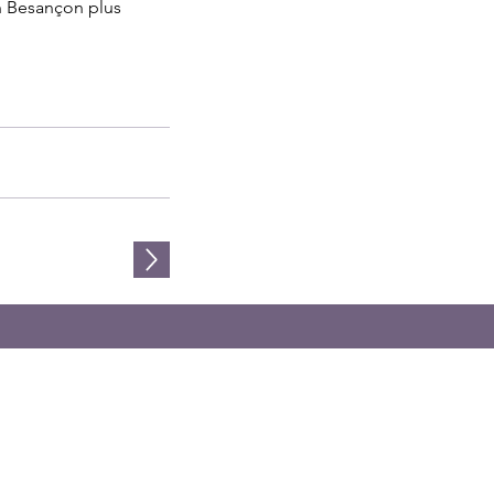
n Besançon plus
 VIE
RENCONTRER
SOUTENIR
PARTICIPER
SUIVRE