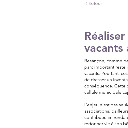
< Retour
Proposition #1
Réaliser
vacants
Besançon, comme bea
parc important reste 
vacants. Pourtant, ce
de dresser un inventa
conséquence. Cette d
cellule municipale c
L’enjeu n’est pas seule
associations, bailleu
contribuer. En rendant
redonner vie à son bâ