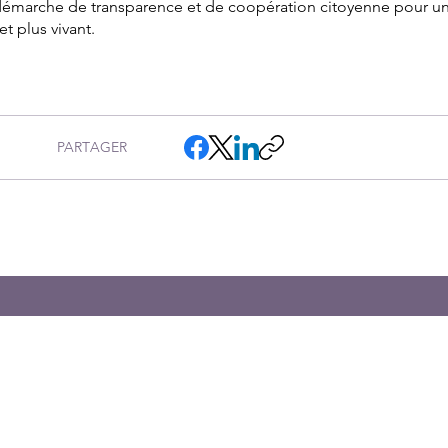
e démarche de transparence et de coopération citoyenne pour u
et plus vivant.
PARTAGER
BESANÇON
CADRE DE
MÉRITE MIEUX
CULTURE
ECOLES
SPORT
FINANCES PUBLIQUES