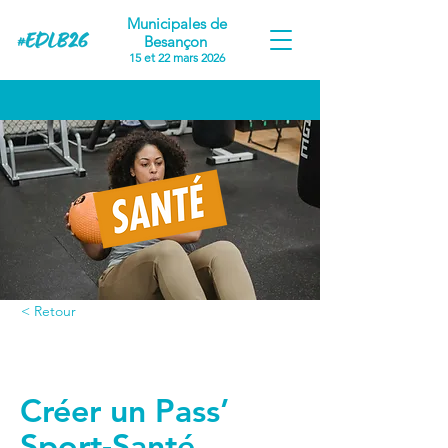
Municipales de
Besançon
15 et 22 mars 2026
< Retour
Proposition #1
Créer un Pass’
Sport-Santé