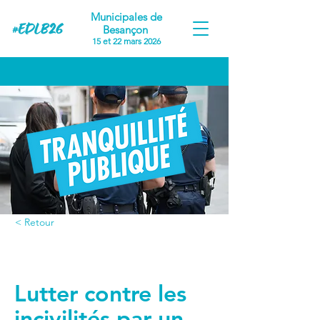
Municipales de
Besançon
15 et 22 mars 2026
< Retour
Proposition #9
Lutter contre les
incivilités par un