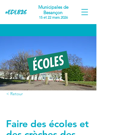
Municipales de
Besançon
15 et 22 mars 2026
< Retour
Proposition #1
Faire des écoles et
des crèches des