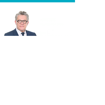
BESANÇON
MÉRITE MIEUX
FINANCES
CADRE DE VIE
PUBLIQUES
CULTURE
TRANQUILLITÉ
ECOLES
PUBLIQUE
SPORT
MOBILITÉS
ENVIRONNEMENT
COMMERCE ET
SANTÉ
ATTRACTIVITÉ
INNOVATION