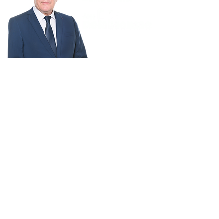
BESANÇON
MÉRITE MIEUX
FINANCES
CADRE DE VIE
PUBLIQUES
CULTURE
TRANQUILLITÉ
ECOLES
PUBLIQUE
SPORT
MOBILITÉS
ENVIRONNEMENT
COMMERCE ET
SANTÉ
ATTRACTIVITÉ
INNOVATION
SOLIDARITÉS ET
JEUNESSE ET
HANDICAPS
CITOYENNETÉ
RENCONTRER