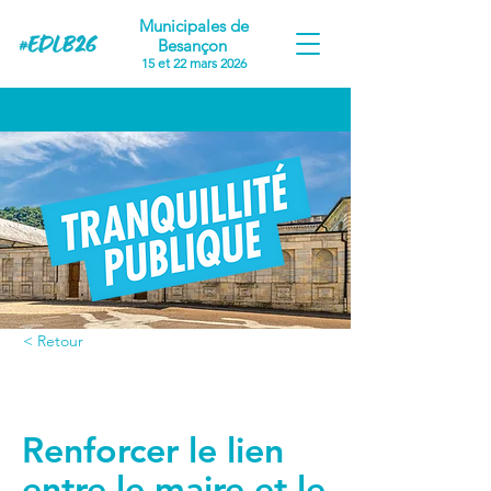
Municipales de
Besançon
15 et 22 mars 2026
< Retour
Proposition #6
Renforcer le lien
entre le maire et le