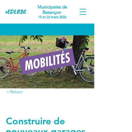
Municipales de
Besançon
15 et 22 mars 2026
< Retour
Proposition #13
Construire de
nouveaux garages