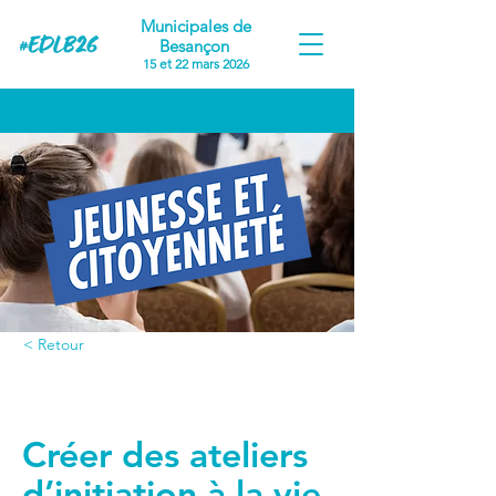
Municipales de
Besançon
15 et 22 mars 2026
< Retour
Proposition #1
Créer des ateliers
d’initiation à la vie