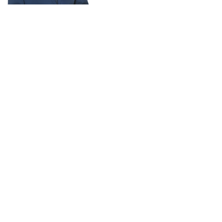
BESANÇON
MÉRITE MIEUX
FINANCES
CADRE DE VIE
PUBLIQUES
CULTURE
TRANQUILLITÉ
ECOLES
PUBLIQUE
SPORT
MOBILITÉS
ENVIRONNEMENT
COMMERCE ET
SANTÉ
ATTRACTIVITÉ
INNOVATION
SOLIDARITÉS ET
JEUNESSE ET
HANDICAPS
CITOYENNETÉ
RENCONTRER
SOUTENIR
PARTICIPER
SUIVRE
Mentions légales