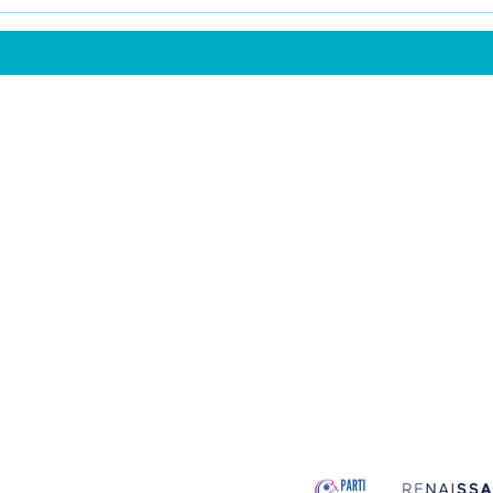
BESANÇON
CADRE DE
MÉRITE MIEUX
CULTURE
ECOLES
SPORT
FINANCES PUBLIQUES
ENVIRON
TRANQUILLITÉ PUBLIQUE
SANTÉ
MOBILITÉS
INNOVAT
COMMERCE ET ATTRACTIVITÉ
JEUNESSE
SOLIDARITÉS ET HANDICAPS
Mentions lé