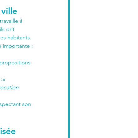
ville
ravaille à 
ls ont 
les habitants.
 importante : 
propositions 
 :
« 
vocation 
spectant son 
isée