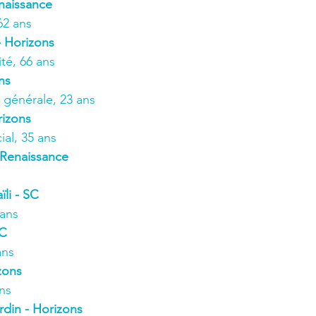
naissance
62 ans
 Horizons
té, 66 ans
ns
 générale, 23 ans
rizons
al, 35 ans
 Renaissance
li - SC
 ans
SC
ans
zons
ns
rdin - Horizons