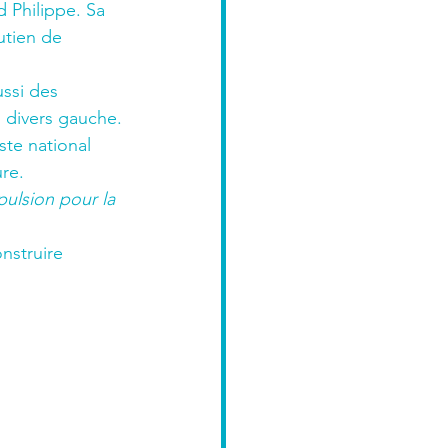
 Philippe. Sa 
utien de 
ussi des 
s divers gauche.
ste national 
ure.
ulsion pour la 
nstruire 