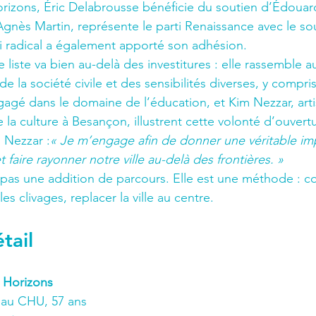
Horizons, Éric Delabrousse bénéficie du soutien d’Édouard
 Agnès Martin, représente le parti Renaissance avec le so
rti radical a également apporté son adhésion.
e liste va bien au-delà des investitures : elle rassemble a
de la société civile et des sensibilités diverses, y compri
gagé dans le domaine de l’éducation, et Kim Nezzar, arti
 la culture à Besançon, illustrent cette volonté d’ouvert
 Nezzar :
« Je m’engage afin de donner une véritable imp
 faire rayonner notre ville au-delà des frontières. »
t pas une addition de parcours. Elle est une méthode : co
s clivages, replacer la ville au centre.
tail
- Horizons
 au CHU, 57 ans