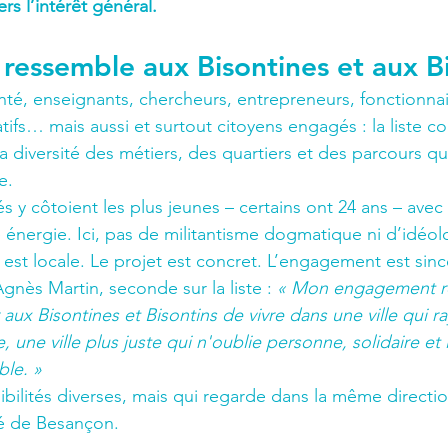
rs l’intérêt général.
i ressemble aux Bisontines et aux B
té, enseignants, chercheurs, entrepreneurs, fonctionnaire
ifs… mais aussi et surtout citoyens engagés : la liste co
a diversité des métiers, des quartiers et des parcours qui
e.
s y côtoient les plus jeunes – certains ont 24 ans – ave
énergie. Ici, pas de militantisme dogmatique ni d’idéolo
 est locale. Le projet est concret. L’engagement est sinc
nès Martin, seconde sur la liste : 
« Mon engagement re
aux Bisontines et Bisontins de vivre dans une ville qui r
, une ville plus juste qui n'oublie personne, solidaire et 
ble. »
bilités diverses, mais qui regarde dans la même direction
rté de Besançon.