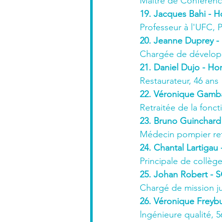
Maître de Conférence
19. Jacques Bahi - H
Professeur à l'UFC, 
20. Jeanne Duprey -
Chargée de dévelop
21. Daniel Dujo - Ho
Restaurateur, 46 ans
22. Véronique Gamba
Retraitée de la fonct
23. Bruno Guinchard
Médecin pompier retr
24. Chantal Lartigau
Principale de collèg
25. Johan Robert - 
Chargé de mission ju
26. Véronique Freybu
lngénieure qualité, 5