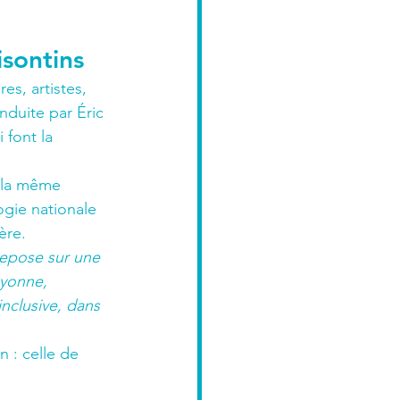
isontins
s, artistes, 
nduite par Éric 
 font la 
c la même 
gie nationale 
ère.
pose sur une 
ayonne, 
inclusive, dans 
 : celle de 