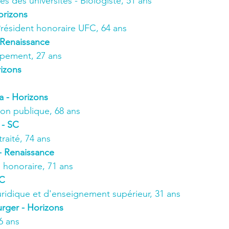
s des universités - Biologiste, 51 ans
orizons
Président honoraire UFC, 64 ans
 Renaissance
pement, 27 ans
rizons
 - Horizons
ion publique, 68 ans
 - SC
aité, 74 ans
 - Renaissance
e honoraire, 71 ans
SC
ridique et d'enseignement supérieur, 31 ans
rger - Horizons
6 ans