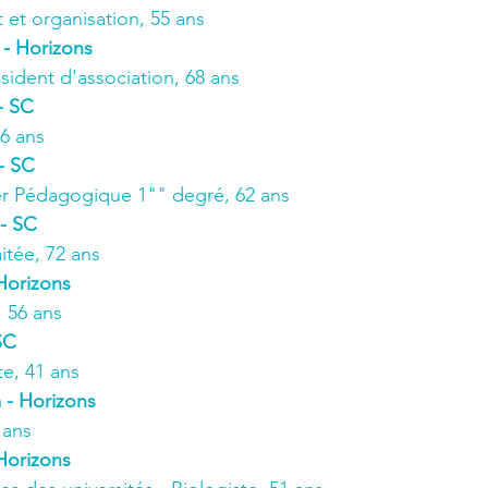
et organisation, 55 ans
 - Horizons
résident d'association, 68 ans
- SC
66 ans
 - SC
er Pédagogique 1"" degré, 62 ans
 - SC
itée, 72 ans
Horizons
 56 ans
SC
te, 41 ans
 - Horizons
 ans
 Horizons